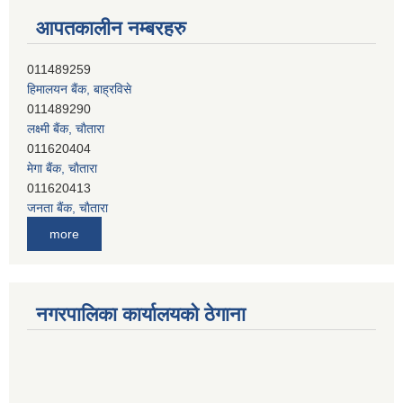
आपतकालीन नम्बरहरु
हिमालयन बैंक, बाह्रविसे
011489290
लक्ष्मी बैंक, चाैतारा
011620404
मेगा बैंक, चाैतारा
011620413
जनता बैंक, चाैतारा
011620406
देव विकास बैंक, बाह्रविसे
more
011401005
देव विकास बैंक, जलविरे
011403051
सिभिल बैंक, मेलम्ची
नगरपालिका कार्यालयको ठेगाना
011401055
नेपाल क्रेडिट एण्ड कमर्स बैंक, चाैतारा
011620402
यति विकास बैंक, मांखा