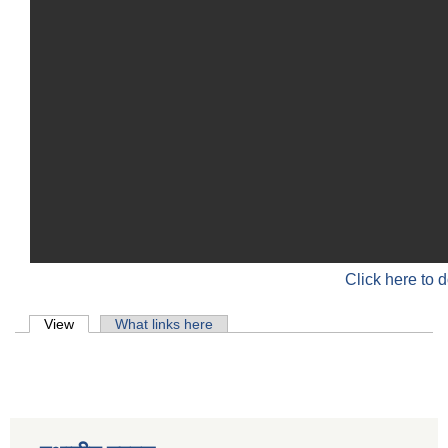
Click here to 
Primary tabs
View
(active tab)
What links here