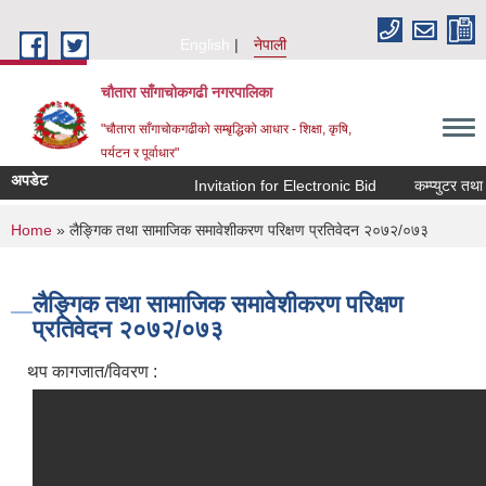
Skip to main content
English
नेपाली
चौतारा साँगाचोकगढी नगरपालिका
"चौतारा साँगाचोकगढीको सम्बृद्धिको आधार - शिक्षा, कृषि,
पर्यटन र पूर्वाधार"
अपडेट
Invitation for Electronic Bid
कम्प्युटर तथा प्
You are here
Home
» लैङ्गिक तथा सामाजिक समावेशीकरण परिक्षण प्रतिवेदन २०७२/०७३
लैङ्गिक तथा सामाजिक समावेशीकरण परिक्षण
प्रतिवेदन २०७२/०७३
थप कागजात/विवरण :