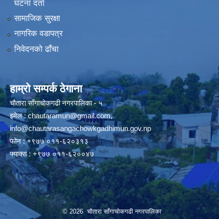
घटना दर्ता
सामाजिक सुरक्षा
नागरिक वडापत्र
निवेदनको ढाँचा
हाम्रो सम्पर्क ठेगाना
चौतारा साँगाचोकगढी नगरपालिका - ५
इमेल :
chautaramun@gmail.com
,
info@chautarasangachowkgadhimun.gov.np
फोन : +९७७ ०११-६२०३१३
फ्याक्स : +९७७ ०११-६२००४७
© 2026 चौतारा साँगाचोकगढी नगरपालिका