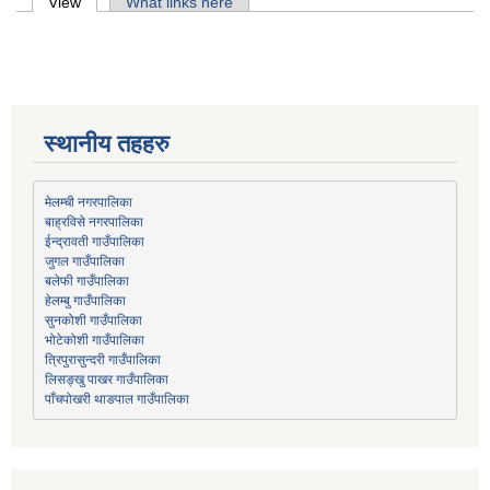
Primary tabs
View
(active tab)
What links here
स्थानीय तहहरु
मेलम्ची नगरपालिका
बाह्रविसे नगरपालिका
जुगल गाउँपालिका
हेलम्बु गाउँपालिका
भोटेकोशी गाउँपालिका
त्रिपुरासुन्दरी गाउँपालिका
लिसङ्खु पाखर गाउँपालिका
पाँचपोखरी थाङपाल गाउँपालिका