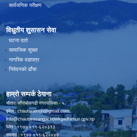
सार्वजनिक परीक्षण
विधुतीय शुसासन सेवा
घटना दर्ता
सामाजिक सुरक्षा
नागरिक वडापत्र
निवेदनको ढाँचा
हाम्रो सम्पर्क ठेगाना
चौतारा साँगाचोकगढी नगरपालिका - ५
इमेल :
chautaramun@gmail.com
,
info@chautarasangachowkgadhimun.gov.np
फोन : +९७७ ०११-६२०३१३
फ्याक्स : +९७७ ०११-६२००४७