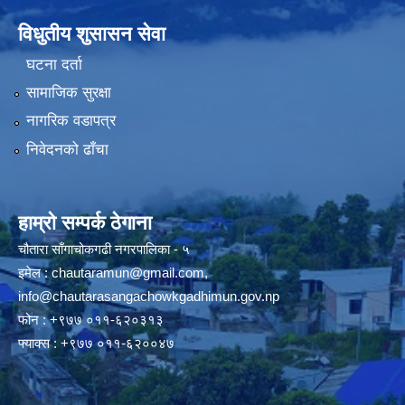
विधुतीय शुसासन सेवा
घटना दर्ता
सामाजिक सुरक्षा
नागरिक वडापत्र
निवेदनको ढाँचा
हाम्रो सम्पर्क ठेगाना
चौतारा साँगाचोकगढी नगरपालिका - ५
इमेल :
chautaramun@gmail.com
,
info@chautarasangachowkgadhimun.gov.np
फोन : +९७७ ०११-६२०३१३
फ्याक्स : +९७७ ०११-६२००४७