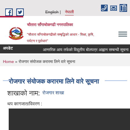
Skip to main content
English
नेपाली
चौतारा साँगाचोकगढी नगरपालिका
"चौतारा साँगाचोकगढीको सम्बृद्धिको आधार - शिक्षा, कृषि,
पर्यटन र पूर्वाधार"
अपडेट
आन्तरिक आय तर्फको विद्युतीय बोलपत्र आह्वान सम्बन्धी सूचना । (इन
You are here
Home
» रोजगार संयोजक करारमा लिने वारे सूचना
रोजगार संयोजक करारमा लिने वारे सूचना
शाखाको नाम:
रोजगार शाखा
थप कागजात/विवरण :