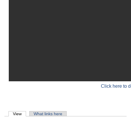
Click here to 
Primary tabs
View
(active tab)
What links here