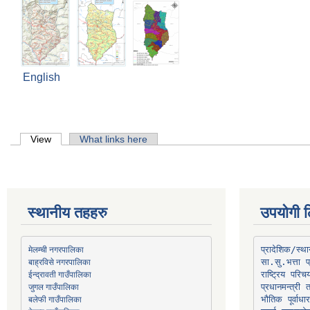
English
Primary tabs
View
(active tab)
What links here
स्थानीय तहहरु
उपयोगी ल
मेलम्ची नगरपालिका
प्रादेशिक/स्
बाह्रविसे नगरपालिका
जुगल गाउँपालिका
प्रधानमन्त्री 
भौतिक पूर्वाध