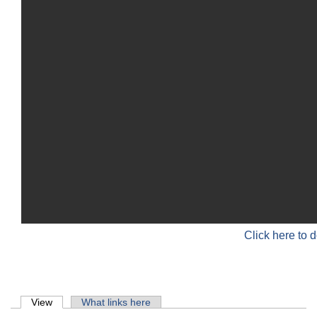
Click here to 
Primary tabs
View
(active tab)
What links here