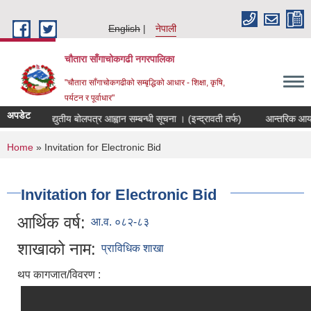
Skip to main content
English
नेपाली
चौतारा साँगाचोकगढी नगरपालिका
"चौतारा साँगाचोकगढीको सम्बृद्धिको आधार - शिक्षा, कृषि,
पर्यटन र पूर्वाधार"
अपडेट
तर्फको विद्युतीय बोलपत्र आह्वान सम्बन्धी सूचना । (इन्द्रावती तर्फ)
आन्तरिक आय तर्फ
You are here
Home
» Invitation for Electronic Bid
Invitation for Electronic Bid
आर्थिक वर्ष:
आ.व. ०८२-८३
शाखाको नाम:
प्राविधिक शाखा
थप कागजात/विवरण :