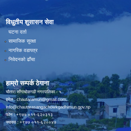
विधुतीय शुसासन सेवा
घटना दर्ता
सामाजिक सुरक्षा
नागरिक वडापत्र
निवेदनको ढाँचा
हाम्रो सम्पर्क ठेगाना
चौतारा साँगाचोकगढी नगरपालिका - ५
इमेल :
chautaramun@gmail.com
,
info@chautarasangachowkgadhimun.gov.np
फोन : +९७७ ०११-६२०३१३
फ्याक्स : +९७७ ०११-६२००४७