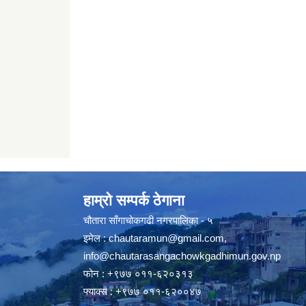
हाम्रो सम्पर्क ठेगाना
चौतारा साँगाचोकगढी नगरपालिका - ५
इमेल :
chautaramun@gmail.com
,
info@chautarasangachowkgadhimun.gov.np
फोन : +९७७ ०११-६२०३१३
फ्याक्स : +९७७ ०११-६२००४७