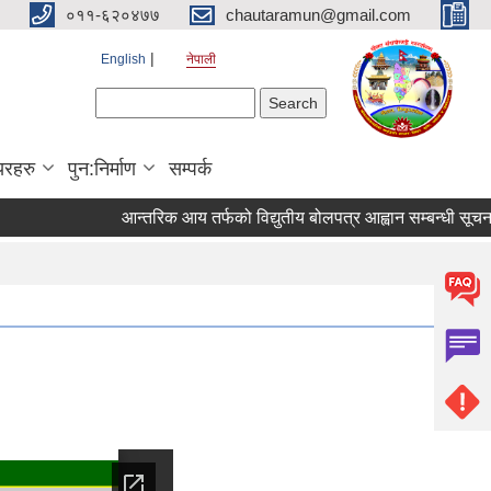
०११-६२०४७७
chautaramun@gmail.com
English
नेपाली
Search form
Search
यरहरु
पुन:निर्माण
सम्पर्क
आन्तरिक आय तर्फको विद्युतीय बोलपत्र आह्वान सम्बन्धी सूचना । (