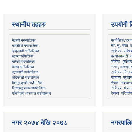
स्थानीय तहहरु
उपयोगी ल
मेलम्ची नगरपालिका
प्रादेशिक/स्
बाह्रविसे नगरपालिका
जुगल गाउँपालिका
प्रधानमन्त्री 
भौतिक पूर्वाध
हेलम्बु गाउँपालिका
ऊर्जा,जलस्रो
भोटेकोशी गाउँपालिका
सामान्य प्रशा
त्रिपुरासुन्दरी गाउँपालिका
नेपाल सरकारक
लिसङ्खु पाखर गाउँपालिका
राष्ट्रिय योज
पाँचपोखरी थाङपाल गाउँपालिका
ठेगाना परिवर्तन
नगर २०७४ देखि २०७८
नगरपालि