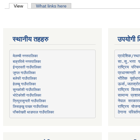
Primary tabs
View
(active tab)
What links here
स्थानीय तहहरु
उपयोगी ल
मेलम्ची नगरपालिका
प्रादेशिक/स्
बाह्रविसे नगरपालिका
जुगल गाउँपालिका
प्रधानमन्त्री 
भौतिक पूर्वाध
हेलम्बु गाउँपालिका
ऊर्जा,जलस्रो
भोटेकोशी गाउँपालिका
सामान्य प्रशा
त्रिपुरासुन्दरी गाउँपालिका
नेपाल सरकारक
लिसङ्खु पाखर गाउँपालिका
राष्ट्रिय योज
पाँचपोखरी थाङपाल गाउँपालिका
ठेगाना परिवर्तन