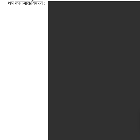
थप कागजात/विवरण :