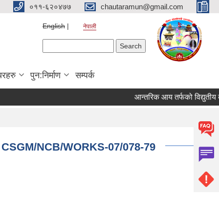
०११-६२०४७७
chautaramun@gmail.com
English
नेपाली
Search form
Search
यरहरु
पुन:निर्माण
सम्पर्क
आन्तरिक आय तर्फको विद्युतीय बोलपत्
 Site CSGM/NCB/WORKS-07/078-79