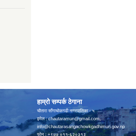
हाम्रो सम्पर्क ठेगाना
चौतारा साँगाचोकगढी नगरपालिका - ५
इमेल :
chautaramun@gmail.com
,
info@chautarasangachowkgadhimun.gov.np
फोन : +९७७ ०११-६२०३१३