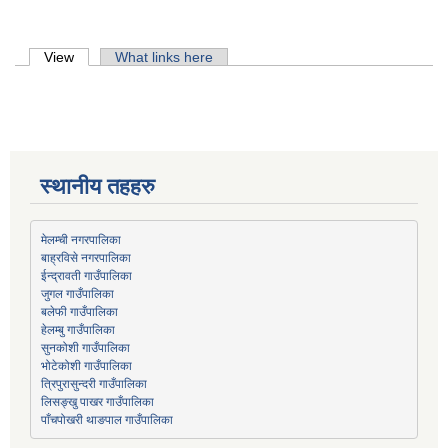
Primary tabs
View
(active tab)
What links here
स्थानीय तहहरु
मेलम्ची नगरपालिका
बाह्रविसे नगरपालिका
जुगल गाउँपालिका
हेलम्बु गाउँपालिका
भोटेकोशी गाउँपालिका
त्रिपुरासुन्दरी गाउँपालिका
लिसङ्खु पाखर गाउँपालिका
पाँचपोखरी थाङपाल गाउँपालिका