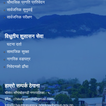
चौमासिक प्रगति प्रतिवेदन
सार्वजनिक सुनुवाई
सार्वजनिक परीक्षण
विधुतीय शुसासन सेवा
घटना दर्ता
सामाजिक सुरक्षा
नागरिक वडापत्र
निवेदनको ढाँचा
हाम्रो सम्पर्क ठेगाना
चौतारा साँगाचोकगढी नगरपालिका - ५
इमेल :
chautaramun@gmail.com
,
info@chautarasangachowkgadhimun.gov.np