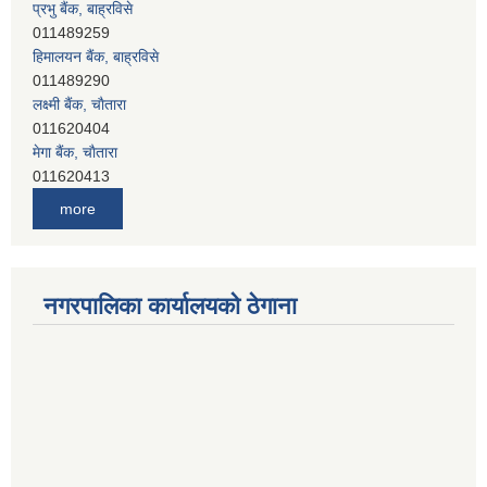
हिमालयन बैंक, बाह्रविसे
011489290
लक्ष्मी बैंक, चाैतारा
011620404
मेगा बैंक, चाैतारा
011620413
जनता बैंक, चाैतारा
011620406
देव विकास बैंक, बाह्रविसे
more
011401005
देव विकास बैंक, जलविरे
011403051
सिभिल बैंक, मेलम्ची
नगरपालिका कार्यालयको ठेगाना
011401055
नेपाल क्रेडिट एण्ड कमर्स बैंक, चाैतारा
011620402
यति विकास बैंक, मांखा
011482150
प्रभु बैंक, बाह्रविसे
011489259