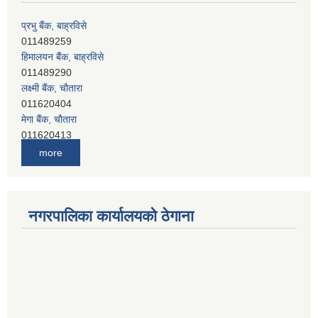
प्रभु बैंक, बाह्रविसे
011489259
हिमालयन बैंक, बाह्रविसे
011489290
लक्ष्मी बैंक, चाैतारा
011620404
मेगा बैंक, चाैतारा
011620413
जनता बैंक, चाैतारा
more
011620406
देव विकास बैंक, बाह्रविसे
011401005
देव विकास बैंक, जलविरे
नगरपालिका कार्यालयको ठेगाना
011403051
सिभिल बैंक, मेलम्ची
011401055
नेपाल क्रेडिट एण्ड कमर्स बैंक, चाैतारा
011620402
यति विकास बैंक, मांखा