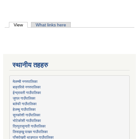
Primary tabs
View
(active tab)
What links here
स्थानीय तहहरु
मेलम्ची नगरपालिका
बाह्रविसे नगरपालिका
जुगल गाउँपालिका
हेलम्बु गाउँपालिका
भोटेकोशी गाउँपालिका
त्रिपुरासुन्दरी गाउँपालिका
लिसङ्खु पाखर गाउँपालिका
पाँचपोखरी थाङपाल गाउँपालिका