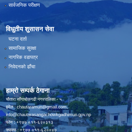
सार्वजनिक परीक्षण
विधुतीय शुसासन सेवा
घटना दर्ता
सामाजिक सुरक्षा
नागरिक वडापत्र
निवेदनको ढाँचा
हाम्रो सम्पर्क ठेगाना
चौतारा साँगाचोकगढी नगरपालिका - ५
इमेल :
chautaramun@gmail.com
,
info@chautarasangachowkgadhimun.gov.np
फोन : +९७७ ०११-६२०३१३
फ्याक्स : +९७७ ०११-६२००४७