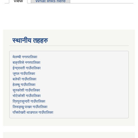
Primary tabs
View
(active tab)
What links here
स्थानीय तहहरु
मेलम्ची नगरपालिका
बाह्रविसे नगरपालिका
जुगल गाउँपालिका
हेलम्बु गाउँपालिका
भोटेकोशी गाउँपालिका
त्रिपुरासुन्दरी गाउँपालिका
लिसङ्खु पाखर गाउँपालिका
पाँचपोखरी थाङपाल गाउँपालिका