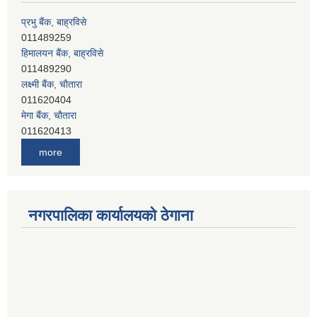
011489259
हिमालयन बैंक, बाह्रविसे
011489290
लक्ष्मी बैंक, चाैतारा
011620404
मेगा बैंक, चाैतारा
011620413
जनता बैंक, चाैतारा
011620406
देव विकास बैंक, बाह्रविसे
more
011401005
देव विकास बैंक, जलविरे
011403051
सिभिल बैंक, मेलम्ची
नगरपालिका कार्यालयको ठेगाना
011401055
नेपाल क्रेडिट एण्ड कमर्स बैंक, चाैतारा
011620402
यति विकास बैंक, मांखा
011482150
प्रभु बैंक, बाह्रविसे