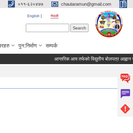
०११-६२०४७७
chautaramun@gmail.com
English
नेपाली
Search form
Search
यरहरु
पुन:निर्माण
सम्पर्क
आन्तरिक आय तर्फको विद्युतीय बोलपत्र आह्वान सम्बन्ध