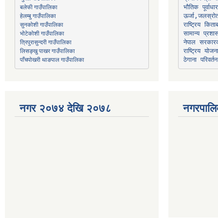
भौतिक पूर्वाध
हेलम्बु गाउँपालिका
ऊर्जा,जलस्रो
भोटेकोशी गाउँपालिका
सामान्य प्रशा
त्रिपुरासुन्दरी गाउँपालिका
नेपाल सरकारक
लिसङ्खु पाखर गाउँपालिका
राष्ट्रिय योज
पाँचपोखरी थाङपाल गाउँपालिका
ठेगाना परिवर्तन
नगर २०७४ देखि २०७८
नगरपालि