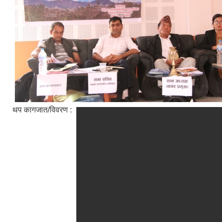
थप कागजात/विवरण :