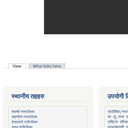
Primary tabs
View
(active tab)
What links here
स्थानीय तहहरु
उपयोगी ल
मेलम्ची नगरपालिका
प्रादेशिक/स्
बाह्रविसे नगरपालिका
जुगल गाउँपालिका
प्रधानमन्त्री 