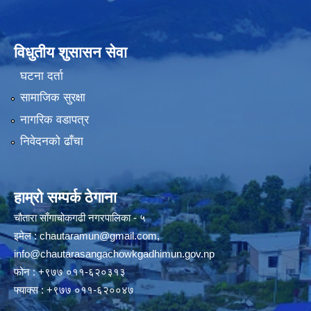
विधुतीय शुसासन सेवा
घटना दर्ता
सामाजिक सुरक्षा
नागरिक वडापत्र
निवेदनको ढाँचा
हाम्रो सम्पर्क ठेगाना
चौतारा साँगाचोकगढी नगरपालिका - ५
इमेल :
chautaramun@gmail.com
,
info@chautarasangachowkgadhimun.gov.np
फोन : +९७७ ०११-६२०३१३
फ्याक्स : +९७७ ०११-६२००४७