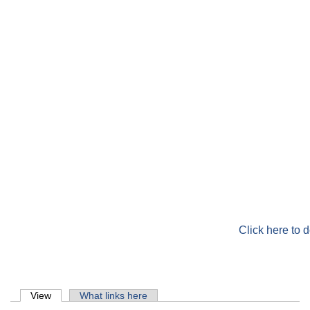
Click here to 
Primary tabs
View
(active tab)
What links here