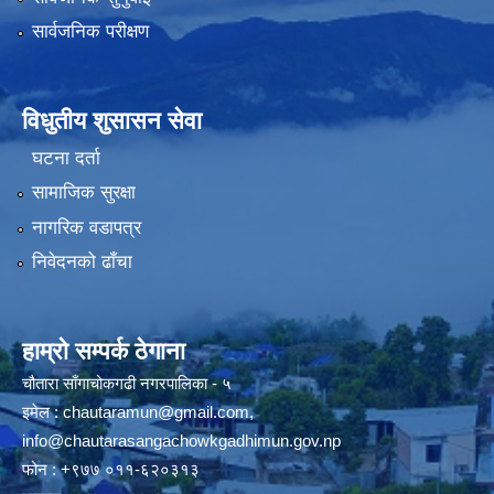
सार्वजनिक परीक्षण
विधुतीय शुसासन सेवा
घटना दर्ता
सामाजिक सुरक्षा
नागरिक वडापत्र
निवेदनको ढाँचा
हाम्रो सम्पर्क ठेगाना
चौतारा साँगाचोकगढी नगरपालिका - ५
इमेल :
chautaramun@gmail.com
,
info@chautarasangachowkgadhimun.gov.np
फोन : +९७७ ०११-६२०३१३