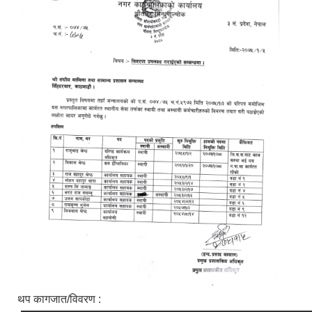
थप कागजात/विवरण :