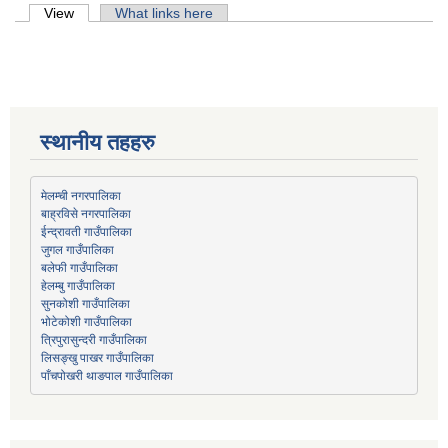
Primary tabs
View
(active tab)
What links here
स्थानीय तहहरु
मेलम्ची नगरपालिका
बाह्रविसे नगरपालिका
जुगल गाउँपालिका
हेलम्बु गाउँपालिका
भोटेकोशी गाउँपालिका
त्रिपुरासुन्दरी गाउँपालिका
लिसङ्खु पाखर गाउँपालिका
पाँचपोखरी थाङपाल गाउँपालिका