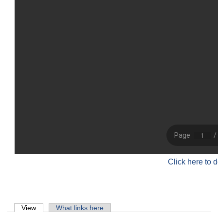
Click here to 
Primary tabs
View
(active tab)
What links here