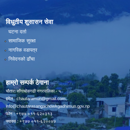
विधुतीय शुसासन सेवा
घटना दर्ता
सामाजिक सुरक्षा
नागरिक वडापत्र
निवेदनको ढाँचा
हाम्रो सम्पर्क ठेगाना
चौतारा साँगाचोकगढी नगरपालिका - ५
इमेल :
chautaramun@gmail.com
,
info@chautarasangachowkgadhimun.gov.np
फोन : +९७७ ०११-६२०३१३
फ्याक्स : +९७७ ०११-६२००४७