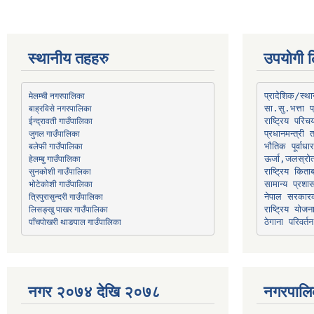
स्थानीय तहहरु
उपयोगी ल
मेलम्ची नगरपालिका
प्रादेशिक/स्
बाह्रविसे नगरपालिका
जुगल गाउँपालिका
प्रधानमन्त्री 
भौतिक पूर्वाध
हेलम्बु गाउँपालिका
ऊर्जा,जलस्रो
भोटेकोशी गाउँपालिका
सामान्य प्रशा
त्रिपुरासुन्दरी गाउँपालिका
नेपाल सरकारक
लिसङ्खु पाखर गाउँपालिका
राष्ट्रिय योज
पाँचपोखरी थाङपाल गाउँपालिका
ठेगाना परिवर्तन
नगर २०७४ देखि २०७८
नगरपालि