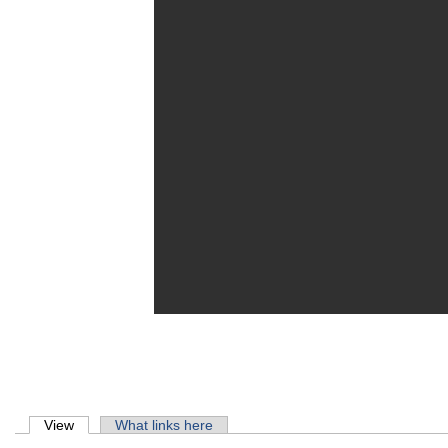
Primary tabs
View
(active tab)
What links here