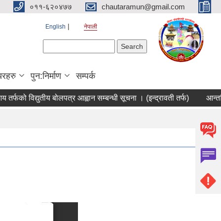
०११-६२०४७७
chautaramun@gmail.com
English
नेपाली
Search form
Search
यरहरु
पुन:निर्माण
सम्पर्क
को विद्युतीय बोलपत्र आह्वान सम्बन्धी सूचना । (इन्द्रावती तर्फ)
आन्तरिक आ