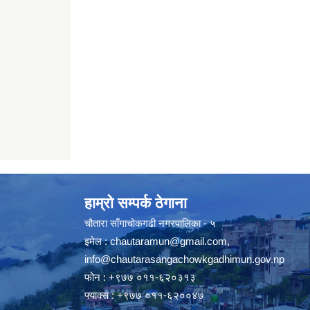
हाम्रो सम्पर्क ठेगाना
चौतारा साँगाचोकगढी नगरपालिका - ५
इमेल :
chautaramun@gmail.com
,
info@chautarasangachowkgadhimun.gov.np
फोन : +९७७ ०११-६२०३१३
फ्याक्स : +९७७ ०११-६२००४७