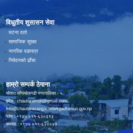
विधुतीय शुसासन सेवा
घटना दर्ता
सामाजिक सुरक्षा
नागरिक वडापत्र
निवेदनको ढाँचा
हाम्रो सम्पर्क ठेगाना
चौतारा साँगाचोकगढी नगरपालिका - ५
इमेल :
chautaramun@gmail.com
,
info@chautarasangachowkgadhimun.gov.np
फोन : +९७७ ०११-६२०३१३
फ्याक्स : +९७७ ०११-६२००४७