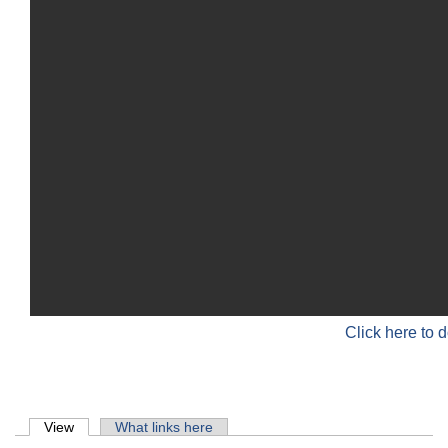
Click here to 
Primary tabs
View
(active tab)
What links here