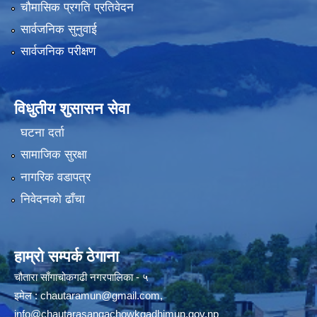
चौमासिक प्रगति प्रतिवेदन
सार्वजनिक सुनुवाई
सार्वजनिक परीक्षण
विधुतीय शुसासन सेवा
घटना दर्ता
सामाजिक सुरक्षा
नागरिक वडापत्र
निवेदनको ढाँचा
हाम्रो सम्पर्क ठेगाना
चौतारा साँगाचोकगढी नगरपालिका - ५
इमेल :
chautaramun@gmail.com
,
info@chautarasangachowkgadhimun.gov.np