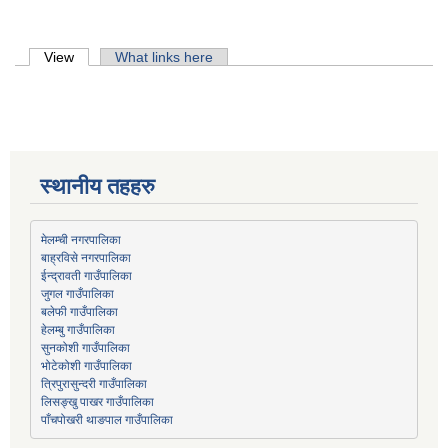
Primary tabs
View
(active tab)
What links here
स्थानीय तहहरु
मेलम्ची नगरपालिका
बाह्रविसे नगरपालिका
जुगल गाउँपालिका
हेलम्बु गाउँपालिका
भोटेकोशी गाउँपालिका
त्रिपुरासुन्दरी गाउँपालिका
लिसङ्खु पाखर गाउँपालिका
पाँचपोखरी थाङपाल गाउँपालिका