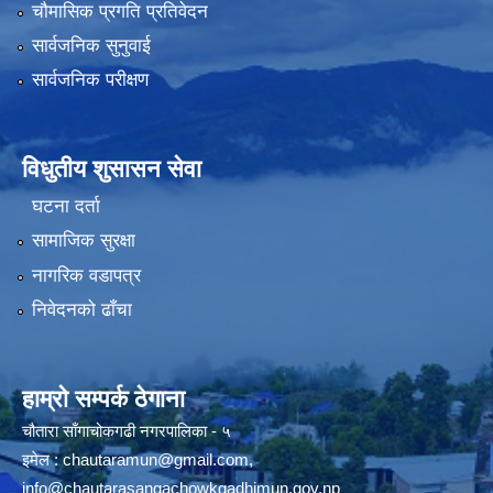
चौमासिक प्रगति प्रतिवेदन
सार्वजनिक सुनुवाई
सार्वजनिक परीक्षण
विधुतीय शुसासन सेवा
घटना दर्ता
सामाजिक सुरक्षा
नागरिक वडापत्र
निवेदनको ढाँचा
हाम्रो सम्पर्क ठेगाना
चौतारा साँगाचोकगढी नगरपालिका - ५
इमेल :
chautaramun@gmail.com
,
info@chautarasangachowkgadhimun.gov.np