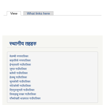
Primary tabs
View
(active tab)
What links here
स्थानीय तहहरु
मेलम्ची नगरपालिका
बाह्रविसे नगरपालिका
जुगल गाउँपालिका
हेलम्बु गाउँपालिका
भोटेकोशी गाउँपालिका
त्रिपुरासुन्दरी गाउँपालिका
लिसङ्खु पाखर गाउँपालिका
पाँचपोखरी थाङपाल गाउँपालिका