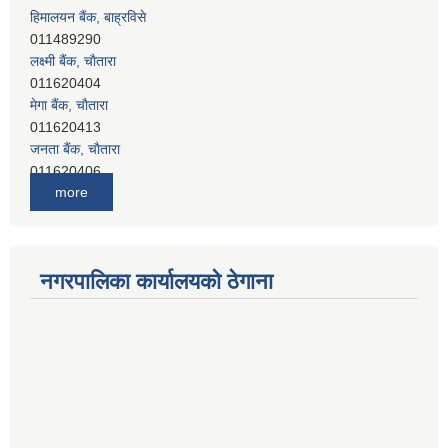
हिमालयन बैंक, बाह्रविसे
011489290
लक्ष्मी बैंक, चाैतारा
011620404
मेगा बैंक, चाैतारा
011620413
जनता बैंक, चाैतारा
011620406
देव विकास बैंक, बाह्रविसे
more
011401005
देव विकास बैंक, जलविरे
011403051
सिभिल बैंक, मेलम्ची
नगरपालिका कार्यालयको ठेगाना
011401055
नेपाल क्रेडिट एण्ड कमर्स बैंक, चाैतारा
011620402
यति विकास बैंक, मांखा
011482150
प्रभु बैंक, बाह्रविसे
011489259