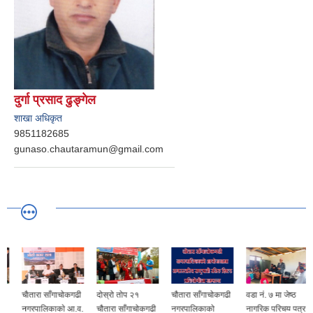
दुर्गा प्रसाद ढुङ्गेल
शाखा अधिकृत
9851182685
gunaso.chautaramun@gmail.com
चाैतारा साँगाचोकगढी
दोस्रो तोप २१
चौतारा साँगाचोकगढी
वडा नं. ७ मा जेष्ठ
नगरपालिकाकाे आ.व.
चौतारा साँगाचोकगढी
नगरपालिकाको
नागरिक परिचय पत्र