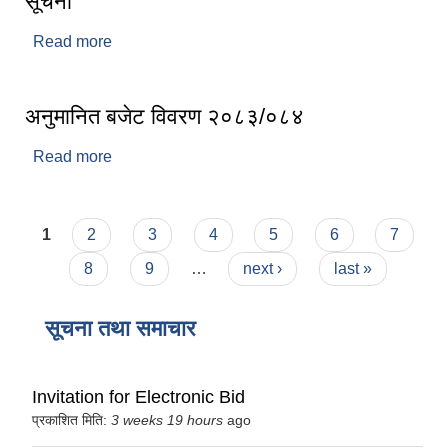
सूचना
Read more
about घले समुदायको आयआर्जन तथा सीपमुलक
कार्यक्रममा सहभागीताका लागि आवेदन आह्वानको सूचना
अनुमानित बजेट विवरण २०८३/०८४
Read more
about अनुमानित बजेट विवरण २०८३/०८४
Pages
1
2
3
4
5
6
7
8
9
…
next ›
last »
सूचना तथा समाचार
Invitation for Electronic Bid
प्रकाशित मिति:
3 weeks 19 hours
ago