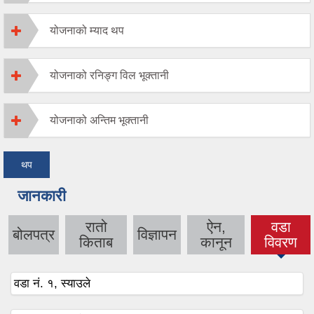
योजनाको म्याद थप
योजनाको रनिङ्ग विल भूक्तानी
योजनाको अन्तिम भूक्तानी
थप
जानकारी
रातो
ऐन,
वडा
बोलपत्र
विज्ञापन
(active
किताब
कानून
विवरण
tab)
वडा नं. १, स्याउले