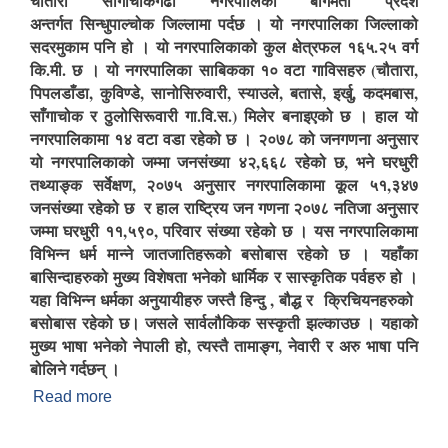
चौतारा साँगाचोकगढी नगरपालिका बागमती प्रदेश
अन्तर्गत सिन्धुपाल्चोक जिल्लामा पर्दछ । यो नगरपालिका जिल्लाको
सदरमुकाम पनि हो । यो नगरपालिकाको कुल क्षेत्रफल १६५.२५ वर्ग
कि.मी. छ । यो नगरपालिका साबिकका १० वटा गाविसहरु (चौतारा,
पिपलडाँडा, कुविण्डे, सानोसिरुवारी, स्याउले, बतासे, इर्खु, कदमबास,
साँगाचोक र ठुलोसिरूवारी गा.वि.स.) मिलेर बनाइएको छ । हाल यो
नगरपालिकामा १४ वटा वडा रहेको छ । २०७८ को जनगणना अनुसार
यो नगरपालिकाको जम्मा जनसंख्या ४२,६६८ रहेको छ, भने घरधुरी
तथ्याङ्क सर्वेक्षण, २०७५ अनुसार नगरपालिकामा कूल ५१,३४७
जनसंख्या रहेको छ र हाल राष्ट्रिय जन गणना २०७८ नतिजा अनुसार
जम्मा घरधुरी ११,५९०, परिवार संख्या रहेको छ । यस नगरपालिकामा
विभिन्न धर्म मान्ने जातजातिहरूको बसोबास रहेको छ । यहाँका
बासिन्दाहरुको मुख्य विशेषता भनेको धार्मिक र सास्कृतिक पर्वहरु हो ।
यहा विभिन्न धर्मका अनुयायीहरु जस्तै हिन्दु , बौद्ध र क्रिचियनहरुको
बसोबास रहेको छ। जसले सार्वलौकिक सस्कृती झल्काउछ । यहाको
मुख्य भाषा भनेको नेपाली हो, त्यस्तै तामाङ्ग, नेवारी र अरु भाषा पनि
बोलिने गर्दछन् ।
Read more
about चौतारा साँगाचोकगढी नगरपालिकाको परिचय