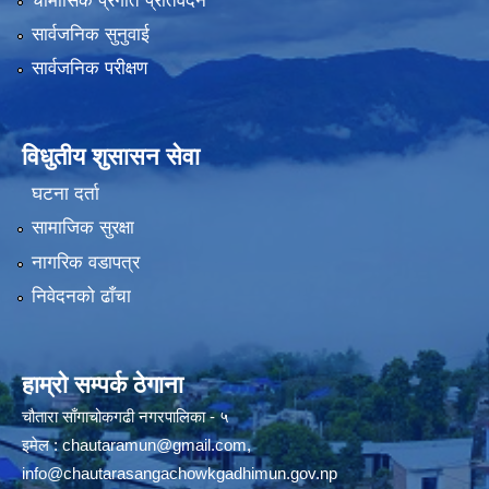
चौमासिक प्रगति प्रतिवेदन
सार्वजनिक सुनुवाई
सार्वजनिक परीक्षण
विधुतीय शुसासन सेवा
घटना दर्ता
सामाजिक सुरक्षा
नागरिक वडापत्र
निवेदनको ढाँचा
हाम्रो सम्पर्क ठेगाना
चौतारा साँगाचोकगढी नगरपालिका - ५
इमेल :
chautaramun@gmail.com
,
info@chautarasangachowkgadhimun.gov.np