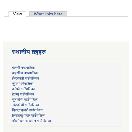
Primary tabs
View
(active tab)
What links here
स्थानीय तहहरु
मेलम्ची नगरपालिका
बाह्रविसे नगरपालिका
जुगल गाउँपालिका
हेलम्बु गाउँपालिका
भोटेकोशी गाउँपालिका
त्रिपुरासुन्दरी गाउँपालिका
लिसङ्खु पाखर गाउँपालिका
पाँचपोखरी थाङपाल गाउँपालिका