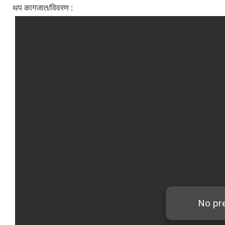
थप कागजात/विवरण :