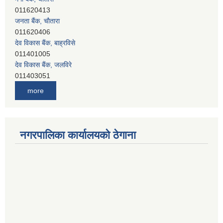
011620413
जनता बैंक, चाैतारा
011620406
देव विकास बैंक, बाह्रविसे
011401005
देव विकास बैंक, जलविरे
011403051
सिभिल बैंक, मेलम्ची
more
011401055
नेपाल क्रेडिट एण्ड कमर्स बैंक, चाैतारा
011620402
यति विकास बैंक, मांखा
नगरपालिका कार्यालयको ठेगाना
011482150
प्रभु बैंक, बाह्रविसे
011489259
हिमालयन बैंक, बाह्रविसे
011489290
लक्ष्मी बैंक, चाैतारा
011620404