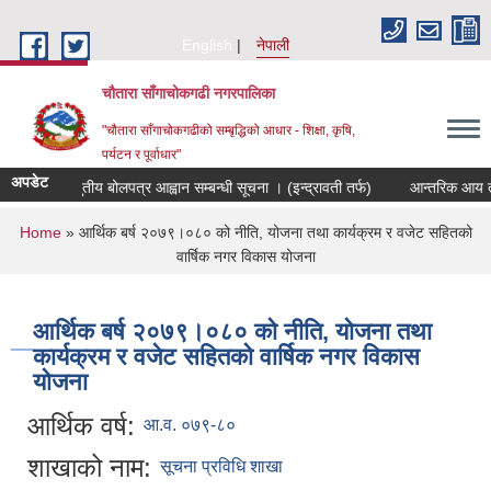
Skip to main content
English
नेपाली
चौतारा साँगाचोकगढी नगरपालिका
"चौतारा साँगाचोकगढीको सम्बृद्धिको आधार - शिक्षा, कृषि,
पर्यटन र पूर्वाधार"
अपडेट
्फको विद्युतीय बोलपत्र आह्वान सम्बन्धी सूचना । (इन्द्रावती तर्फ)
आन्तरिक आय तर्फको 
You are here
Home
» आर्थिक बर्ष २०७९।०८० को नीति, योजना तथा कार्यक्रम र वजेट सहितको
वार्षिक नगर विकास योजना
आर्थिक बर्ष २०७९।०८० को नीति, योजना तथा
कार्यक्रम र वजेट सहितको वार्षिक नगर विकास
योजना
आर्थिक वर्ष:
आ.व. ०७९-८०
शाखाको नाम:
सूचना प्रविधि शाखा