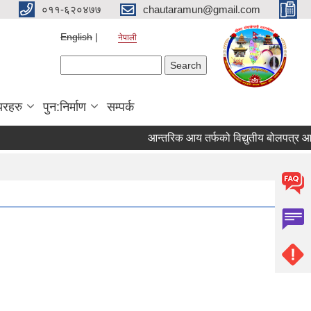
०११-६२०४७७
chautaramun@gmail.com
English
नेपाली
Search form
Search
यरहरु
पुन:निर्माण
सम्पर्क
आन्तरिक आय तर्फको विद्युतीय बोलपत्र आह्वान स