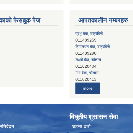
काको फेसबुक पेज
आपतकालीन नम्बरहरु
प्रभु बैंक, बाह्रविसे
011489259
हिमालयन बैंक, बाह्रविसे
011489290
लक्ष्मी बैंक, चाैतारा
011620404
मेगा बैंक, चाैतारा
011620413
जनता बैंक, चाैतारा
011620406
देव विकास बैंक, बाह्रविसे
more
011401005
देव विकास बैंक, जलविरे
011403051
सिभिल बैंक, मेलम्ची
विधुतीय शुसासन सेवा
011401055
नेपाल क्रेडिट एण्ड कमर्स बैंक, चाैतारा
प्रतिवेदन
घटना दर्ता
011620402