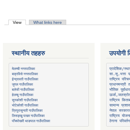
Primary tabs
View
(active tab)
What links here
स्थानीय तहहरु
उपयोगी ल
मेलम्ची नगरपालिका
प्रादेशिक/स्
बाह्रविसे नगरपालिका
जुगल गाउँपालिका
प्रधानमन्त्री 
भौतिक पूर्वाध
हेलम्बु गाउँपालिका
ऊर्जा,जलस्रो
भोटेकोशी गाउँपालिका
सामान्य प्रशा
त्रिपुरासुन्दरी गाउँपालिका
नेपाल सरकारक
लिसङ्खु पाखर गाउँपालिका
राष्ट्रिय योज
पाँचपोखरी थाङपाल गाउँपालिका
ठेगाना परिवर्तन