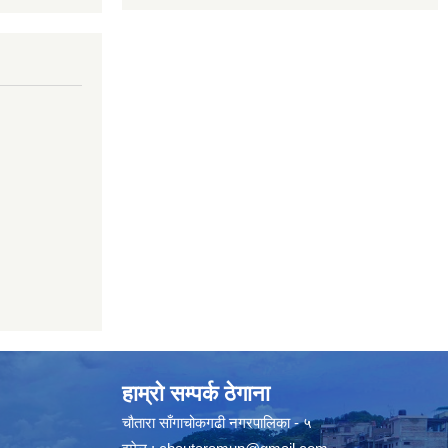
हाम्रो सम्पर्क ठेगाना
चौतारा साँगाचोकगढी नगरपालिका - ५