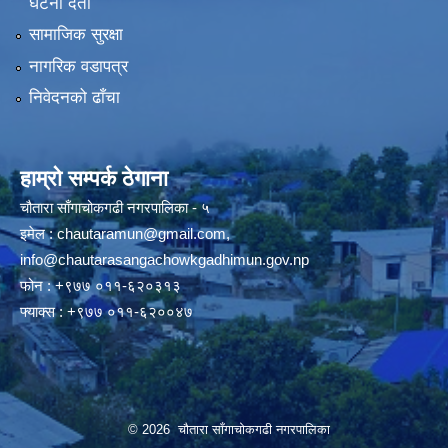
घटना दर्ता
सामाजिक सुरक्षा
नागरिक वडापत्र
निवेदनको ढाँचा
हाम्रो सम्पर्क ठेगाना
चौतारा साँगाचोकगढी नगरपालिका - ५
इमेल :
chautaramun@gmail.com
,
info@chautarasangachowkgadhimun.gov.np
फोन : +९७७ ०११-६२०३१३
फ्याक्स : +९७७ ०११-६२००४७
© 2026 चौतारा साँगाचोकगढी नगरपालिका