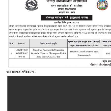
थप कागजात/विवरण :