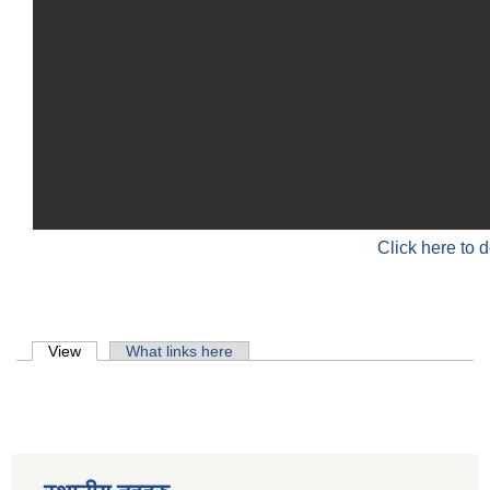
Click here to 
Primary tabs
View
(active tab)
What links here