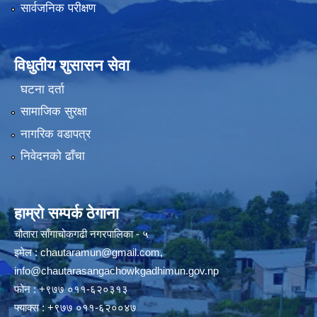
सार्वजनिक परीक्षण
विधुतीय शुसासन सेवा
घटना दर्ता
सामाजिक सुरक्षा
नागरिक वडापत्र
निवेदनको ढाँचा
हाम्रो सम्पर्क ठेगाना
चौतारा साँगाचोकगढी नगरपालिका - ५
इमेल :
chautaramun@gmail.com
,
info@chautarasangachowkgadhimun.gov.np
फोन : +९७७ ०११-६२०३१३
फ्याक्स : +९७७ ०११-६२००४७