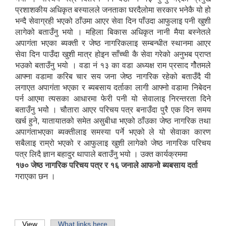
प्रशाशकीय अधिकृत बस्यालले जनताका घरदैलोमा सरकार भनेकै यो हो
भन्दै सेवाग्रही भएको ठाँउमा आएर सेवा दिन पाँउदा आफुलाइ पनी खुशी
लागेको बताउँनु भयो । महिला बिकास अधिकृत नानी मैया बस्नेतले
अपागंता भएका ब्यक्ती र जेष्ठ नागरिकलाइ सम्बन्धीत स्थानमा आएर
सेवा दिन पाउँदा खुशी मात्र होइन साँच्ची कै सेवा गरेको अनुभब प्राप्त
भउको बताउँनु भयो । वडा नं १३ का वडा अध्यक्ष राम प्रसाद गौेतमले
आफ्ना वडामा करिब चार सय जना जेष्ठ नागरिक रहेको बताउँदै यी
लगाएत अपागंता भएका र ब्यबसाय दर्ताका लागी आफ्नो वडामा निबेदन
पर्न आएमा त्यसका आधारमा फेरी पनी यो सेवालाइ निरन्तरता दिने
बताउँनु भयोे । चौतारा आएर परिचय पत्र बनाउँदा पुरै एक दिन समय
खर्च हुने, यातायातको समेत असुबीधा भएको ठाँउका जेष्ठ नागरिक तथा
अपागंताभएका ब्यक्तीलाइ समस्या पर्ने भएको ले यो सेवाका कारण
सबैलाइ राम्रो भएको र आफुलाइ खुशी लागेको जेष्ठ नागरिक परिचय
पत्र लिदै ज्ञान बहादुर थापाले बताउँनु भयो । उक्त कार्यक्रममा
१७० जेष्ठ नागरिक परिचय पत्र र १६ जनाले आफनो ब्यबसाय दर्ता
गराएका छन ।
View
(active tab)
What links here