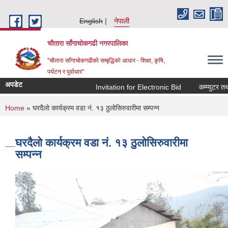
Skip to main content
English
नेपाली
चौतारा साँगाचोकगढी नगरपालिका
"चौतारा साँगाचोकगढीको सम्बृद्धिको आधार - शिक्षा, कृषि,
पर्यटन र पूर्वाधार"
अपडेट
Invitation for Electronic Bid
कम्प्युटर तथा प
You are here
Home
» घरदैलो कार्यक्रम वडा नं. १३ ठुलोसिरुवारीमा सम्पन्न
घरदैलो कार्यक्रम वडा नं. १३ ठुलोसिरुवारीमा
सम्पन्न