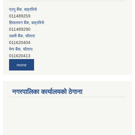
हिमालयन बैंक, बाह्रविसे
011489290
लक्ष्मी बैंक, चाैतारा
011620404
मेगा बैंक, चाैतारा
011620413
जनता बैंक, चाैतारा
011620406
देव विकास बैंक, बाह्रविसे
more
011401005
देव विकास बैंक, जलविरे
011403051
सिभिल बैंक, मेलम्ची
नगरपालिका कार्यालयको ठेगाना
011401055
नेपाल क्रेडिट एण्ड कमर्स बैंक, चाैतारा
011620402
यति विकास बैंक, मांखा
011482150
प्रभु बैंक, बाह्रविसे