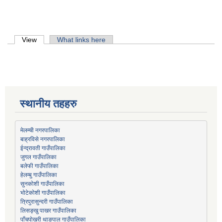
Primary tabs
View
(active tab)
What links here
स्थानीय तहहरु
मेलम्ची नगरपालिका
बाह्रविसे नगरपालिका
जुगल गाउँपालिका
हेलम्बु गाउँपालिका
भोटेकोशी गाउँपालिका
त्रिपुरासुन्दरी गाउँपालिका
लिसङ्खु पाखर गाउँपालिका
पाँचपोखरी थाङपाल गाउँपालिका