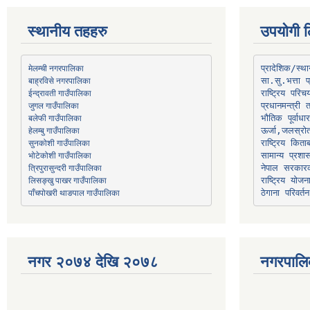
स्थानीय तहहरु
उपयोगी ल
मेलम्ची नगरपालिका
प्रादेशिक/स्
बाह्रविसे नगरपालिका
जुगल गाउँपालिका
प्रधानमन्त्री 
भौतिक पूर्वाध
हेलम्बु गाउँपालिका
ऊर्जा,जलस्रो
भोटेकोशी गाउँपालिका
सामान्य प्रशा
त्रिपुरासुन्दरी गाउँपालिका
नेपाल सरकारक
लिसङ्खु पाखर गाउँपालिका
राष्ट्रिय योज
पाँचपोखरी थाङपाल गाउँपालिका
ठेगाना परिवर्तन
नगर २०७४ देखि २०७८
नगरपालि