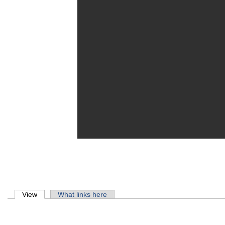
Primary tabs
View
(active tab)
What links here