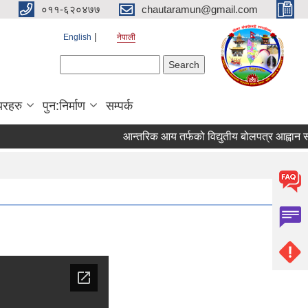
०११-६२०४७७
chautaramun@gmail.com
English
नेपाली
Search form
Search
यरहरु
पुन:निर्माण
सम्पर्क
आन्तरिक आय तर्फको विद्युतीय बोलपत्र आह्वान सम्बन्ध