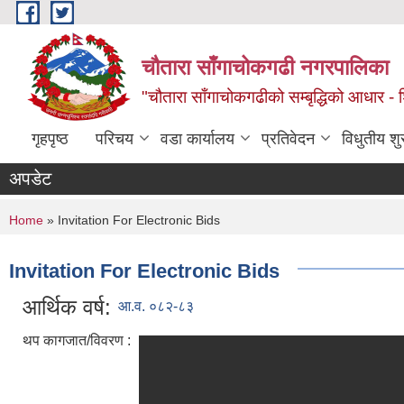
Skip to main content
चौतारा साँगाचोकगढी नगरपालिका
"चौतारा साँगाचोकगढीको सम्बृद्धिको आधार - शिक्
गृहपृष्ठ
परिचय
वडा कार्यालय
प्रतिवेदन
विधुतीय श
अपडेट
You are here
Home
» Invitation For Electronic Bids
Invitation For Electronic Bids
आर्थिक वर्ष:
आ.व. ०८२-८३
थप कागजात/विवरण :