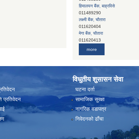
लक्ष्मी बैंक, चाैतारा
011620404
मेगा बैंक, चाैतारा
011620413
जनता बैंक, चाैतारा
011620406
देव विकास बैंक, बाह्रविसे
more
011401005
देव विकास बैंक, जलविरे
011403051
सिभिल बैंक, मेलम्ची
विधुतीय शुसासन सेवा
011401055
नेपाल क्रेडिट एण्ड कमर्स बैंक, चाैतारा
प्रतिवेदन
घटना दर्ता
011620402
 प्रतिवेदन
सामाजिक सुरक्षा
यति विकास बैंक, मांखा
011482150
वाई
नागरिक वडापत्र
प्रभु बैंक, बाह्रविसे
्षण
निवेदनको ढाँचा
011489259