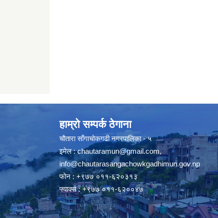
हाम्रो सम्पर्क ठेगाना
चौतारा साँगाचोकगढी नगरपालिका - ५
इमेल :
chautaramun@gmail.com
,
info@chautarasangachowkgadhimun.gov.np
फोन : +९७७ ०११-६२०३१३
फ्याक्स : +९७७ ०११-६२००४७