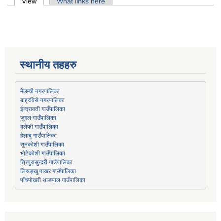
Primary tabs
View
(active tab)
What links here
स्थानीय तहहरु
मेलम्ची नगरपालिका
बाह्रविसे नगरपालिका
जुगल गाउँपालिका
हेलम्बु गाउँपालिका
भोटेकोशी गाउँपालिका
त्रिपुरासुन्दरी गाउँपालिका
लिसङ्खु पाखर गाउँपालिका
पाँचपोखरी थाङपाल गाउँपालिका