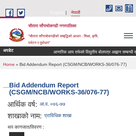
Skip to main content
English
नेपाली
चौतारा साँगाचोकगढी नगरपालिका
"चौतारा साँगाचोकगढीको सम्बृद्धिको आधार - शिक्षा, कृषि,
पर्यटन र पूर्वाधार"
अपडेट
आन्तरिक आय तर्फको विद्युतीय बोलपत्र आह्वान सम्बन्धी सूचना
You are here
Home
» Bid Addendum Report (CSGM/NCB/WORKS-36/076-77)
Bid Addendum Report
(CSGM/NCB/WORKS-36/076-77)
आर्थिक वर्ष:
आ.व. ०७६-७७
शाखाको नाम:
प्राविधिक शाखा
थप कागजात/विवरण :