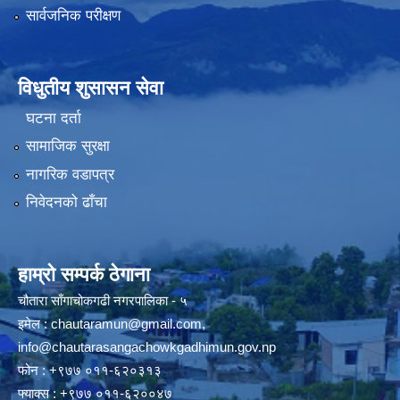
सार्वजनिक परीक्षण
विधुतीय शुसासन सेवा
घटना दर्ता
सामाजिक सुरक्षा
नागरिक वडापत्र
निवेदनको ढाँचा
हाम्रो सम्पर्क ठेगाना
चौतारा साँगाचोकगढी नगरपालिका - ५
इमेल :
chautaramun@gmail.com
,
info@chautarasangachowkgadhimun.gov.np
फोन : +९७७ ०११-६२०३१३
फ्याक्स : +९७७ ०११-६२००४७