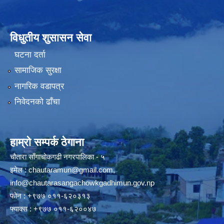
विधुतीय शुसासन सेवा
घटना दर्ता
सामाजिक सुरक्षा
नागरिक वडापत्र
निवेदनको ढाँचा
हाम्रो सम्पर्क ठेगाना
चौतारा साँगाचोकगढी नगरपालिका - ५
इमेल :
chautaramun@gmail.com
,
info@chautarasangachowkgadhimun.gov.np
फोन : +९७७ ०११-६२०३१३
फ्याक्स : +९७७ ०११-६२००४७