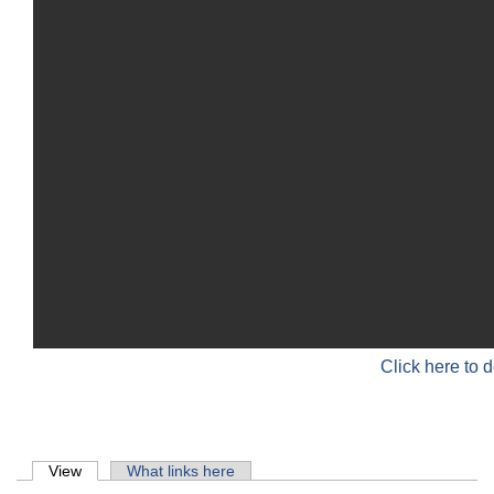
Click here to 
Primary tabs
View
(active tab)
What links here