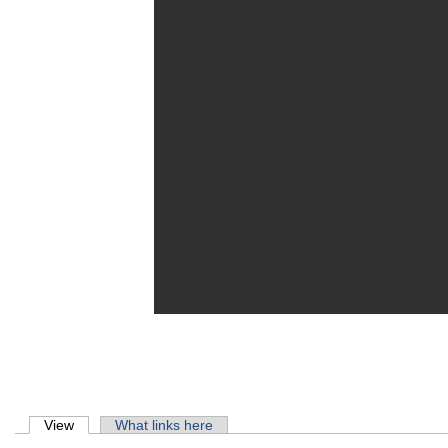
Primary tabs
View
(active tab)
What links here