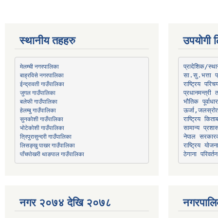
स्थानीय तहहरु
उपयोगी ल
मेलम्ची नगरपालिका
प्रादेशिक/स्
बाह्रविसे नगरपालिका
जुगल गाउँपालिका
प्रधानमन्त्री 
भौतिक पूर्वाध
हेलम्बु गाउँपालिका
ऊर्जा,जलस्रो
भोटेकोशी गाउँपालिका
सामान्य प्रशा
त्रिपुरासुन्दरी गाउँपालिका
नेपाल सरकारक
लिसङ्खु पाखर गाउँपालिका
राष्ट्रिय योज
पाँचपोखरी थाङपाल गाउँपालिका
ठेगाना परिवर्तन
नगर २०७४ देखि २०७८
नगरपालि