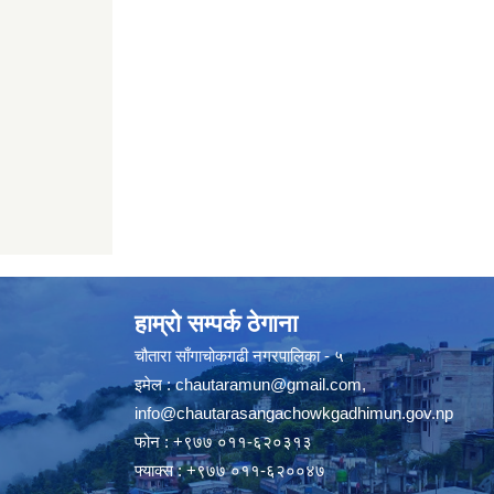
हाम्रो सम्पर्क ठेगाना
चौतारा साँगाचोकगढी नगरपालिका - ५
इमेल :
chautaramun@gmail.com
,
info@chautarasangachowkgadhimun.gov.np
फोन : +९७७ ०११-६२०३१३
फ्याक्स : +९७७ ०११-६२००४७