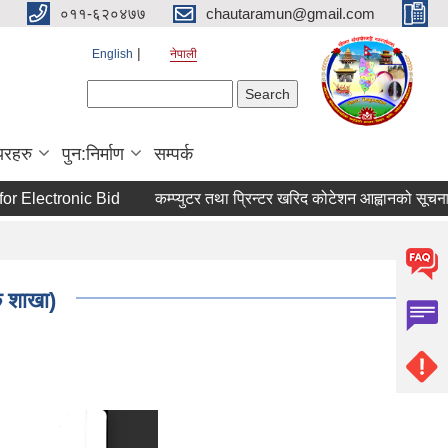
०११-६२०४७७
chautaramun@gmail.com
English
नेपाली
Search form
Search
यरहरु
पुन:निर्माण
सम्पर्क
 Electronic Bid
कम्प्युटर तथा प्रिन्टर खरिद कोटेशन आह्वानको सूचना।
क शाखा)