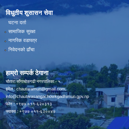
विधुतीय शुसासन सेवा
घटना दर्ता
सामाजिक सुरक्षा
नागरिक वडापत्र
निवेदनको ढाँचा
हाम्रो सम्पर्क ठेगाना
चौतारा साँगाचोकगढी नगरपालिका - ५
इमेल :
chautaramun@gmail.com
,
info@chautarasangachowkgadhimun.gov.np
फोन : +९७७ ०११-६२०३१३
फ्याक्स : +९७७ ०११-६२००४७