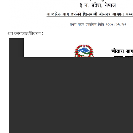
थप कागजात/विवरण :