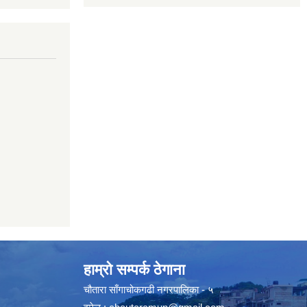
हाम्रो सम्पर्क ठेगाना
चौतारा साँगाचोकगढी नगरपालिका - ५