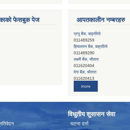
काको फेसबुक पेज
आपतकालीन नम्बरहरु
प्रभु बैंक, बाह्रविसे
011489259
हिमालयन बैंक, बाह्रविसे
011489290
लक्ष्मी बैंक, चाैतारा
011620404
मेगा बैंक, चाैतारा
011620413
जनता बैंक, चाैतारा
more
011620406
देव विकास बैंक, बाह्रविसे
011401005
देव विकास बैंक, जलविरे
विधुतीय शुसासन सेवा
011403051
सिभिल बैंक, मेलम्ची
प्रतिवेदन
घटना दर्ता
011401055