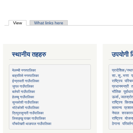
Primary tabs
View
(active tab)
What links here
स्थानीय तहहरु
उपयोगी ल
मेलम्ची नगरपालिका
प्रादेशिक/स्
बाह्रविसे नगरपालिका
जुगल गाउँपालिका
प्रधानमन्त्री 
भौतिक पूर्वाध
हेलम्बु गाउँपालिका
ऊर्जा,जलस्रो
भोटेकोशी गाउँपालिका
सामान्य प्रशा
त्रिपुरासुन्दरी गाउँपालिका
नेपाल सरकारक
लिसङ्खु पाखर गाउँपालिका
राष्ट्रिय योज
पाँचपोखरी थाङपाल गाउँपालिका
ठेगाना परिवर्तन