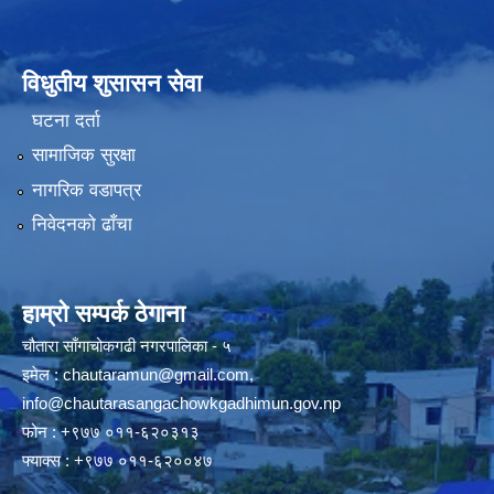
विधुतीय शुसासन सेवा
घटना दर्ता
सामाजिक सुरक्षा
नागरिक वडापत्र
निवेदनको ढाँचा
हाम्रो सम्पर्क ठेगाना
चौतारा साँगाचोकगढी नगरपालिका - ५
इमेल :
chautaramun@gmail.com
,
info@chautarasangachowkgadhimun.gov.np
फोन : +९७७ ०११-६२०३१३
फ्याक्स : +९७७ ०११-६२००४७