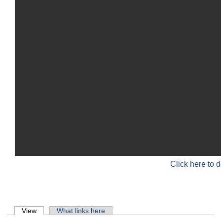
Click here to 
Primary tabs
View
(active tab)
What links here