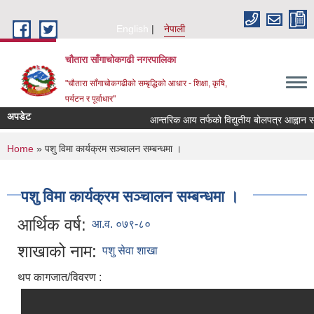
Skip to main content
English
नेपाली
चौतारा साँगाचोकगढी नगरपालिका
"चौतारा साँगाचोकगढीको सम्बृद्धिको आधार - शिक्षा, कृषि,
पर्यटन र पूर्वाधार"
अपडेट
आन्तरिक आय तर्फको विद्युतीय बोलपत्र आह्वान सम्बन्ध
You are here
Home
» पशु विमा कार्यक्रम सञ्चालन सम्बन्धमा ।
पशु विमा कार्यक्रम सञ्चालन सम्बन्धमा ।
आर्थिक वर्ष:
आ.व. ०७९-८०
शाखाको नाम:
पशु सेवा शाखा
थप कागजात/विवरण :