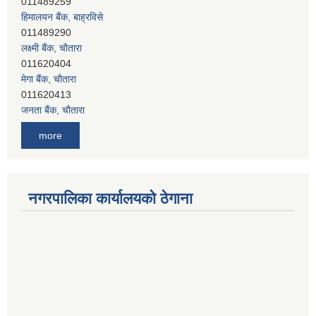
हिमालयन बैंक, बाह्रविसे
011489290
लक्ष्मी बैंक, चाैतारा
011620404
मेगा बैंक, चाैतारा
011620413
जनता बैंक, चाैतारा
011620406
देव विकास बैंक, बाह्रविसे
more
011401005
देव विकास बैंक, जलविरे
011403051
सिभिल बैंक, मेलम्ची
नगरपालिका कार्यालयको ठेगाना
011401055
नेपाल क्रेडिट एण्ड कमर्स बैंक, चाैतारा
011620402
यति विकास बैंक, मांखा
011482150
प्रभु बैंक, बाह्रविसे
011489259