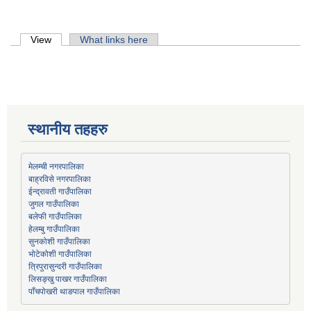
Primary tabs
View
(active tab)
What links here
स्थानीय तहहरु
मेलम्ची नगरपालिका
बाह्रविसे नगरपालिका
जुगल गाउँपालिका
हेलम्बु गाउँपालिका
भोटेकोशी गाउँपालिका
त्रिपुरासुन्दरी गाउँपालिका
लिसङ्खु पाखर गाउँपालिका
पाँचपोखरी थाङपाल गाउँपालिका