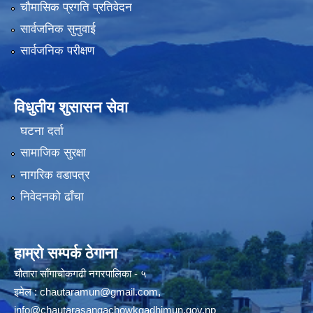
चौमासिक प्रगति प्रतिवेदन
सार्वजनिक सुनुवाई
सार्वजनिक परीक्षण
विधुतीय शुसासन सेवा
घटना दर्ता
सामाजिक सुरक्षा
नागरिक वडापत्र
निवेदनको ढाँचा
हाम्रो सम्पर्क ठेगाना
चौतारा साँगाचोकगढी नगरपालिका - ५
इमेल :
chautaramun@gmail.com
,
info@chautarasangachowkgadhimun.gov.np