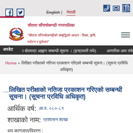
Skip to main content
English
नेपाली
चौतारा साँगाचोकगढी नगरपालिका
"चौतारा साँगाचोकगढीको सम्बृद्धिको आधार - शिक्षा, कृषि,
पर्यटन र पूर्वाधार"
अपडेट
ो विद्युतीय बोलपत्र आह्वान सम्बन्धी सूचना । (इन्द्रावती तर्फ)
आन्तरिक आय तर्फको विद
You are here
Home
» लिखित परीक्षाको नतिजा प्रकाशन गरिएको सम्बन्धी सूचना। (सूचना प्रविधि
अधिकृत)
लिखित परीक्षाको नतिजा प्रकाशन गरिएको सम्बन्धी
सूचना। (सूचना प्रविधि अधिकृत)
आर्थिक वर्ष:
आ.व. ०८०-८१
शाखाको नाम:
प्रशासन शाखा
थप कागजात/विवरण :