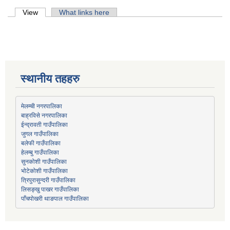
Primary tabs
View
(active tab)
What links here
स्थानीय तहहरु
मेलम्ची नगरपालिका
बाह्रविसे नगरपालिका
जुगल गाउँपालिका
हेलम्बु गाउँपालिका
भोटेकोशी गाउँपालिका
त्रिपुरासुन्दरी गाउँपालिका
लिसङ्खु पाखर गाउँपालिका
पाँचपोखरी थाङपाल गाउँपालिका