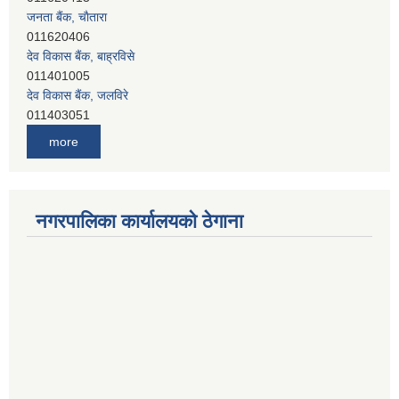
देव विकास बैंक, बाह्रविसे
011401005
देव विकास बैंक, जलविरे
011403051
सिभिल बैंक, मेलम्ची
011401055
नेपाल क्रेडिट एण्ड कमर्स बैंक, चाैतारा
more
011620402
यति विकास बैंक, मांखा
011482150
प्रभु बैंक, बाह्रविसे
नगरपालिका कार्यालयको ठेगाना
011489259
हिमालयन बैंक, बाह्रविसे
011489290
लक्ष्मी बैंक, चाैतारा
011620404
मेगा बैंक, चाैतारा
011620413