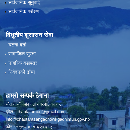
सार्वजनिक सुनुवाई
सार्वजनिक परीक्षण
विधुतीय शुसासन सेवा
घटना दर्ता
सामाजिक सुरक्षा
नागरिक वडापत्र
निवेदनको ढाँचा
हाम्रो सम्पर्क ठेगाना
चौतारा साँगाचोकगढी नगरपालिका - ५
इमेल :
chautaramun@gmail.com
,
info@chautarasangachowkgadhimun.gov.np
फोन : +९७७ ०११-६२०३१३