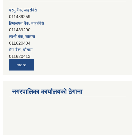
प्रभु बैंक, बाह्रविसे
011489259
हिमालयन बैंक, बाह्रविसे
011489290
लक्ष्मी बैंक, चाैतारा
011620404
मेगा बैंक, चाैतारा
011620413
जनता बैंक, चाैतारा
more
011620406
देव विकास बैंक, बाह्रविसे
011401005
देव विकास बैंक, जलविरे
नगरपालिका कार्यालयको ठेगाना
011403051
सिभिल बैंक, मेलम्ची
011401055
नेपाल क्रेडिट एण्ड कमर्स बैंक, चाैतारा
011620402
यति विकास बैंक, मांखा