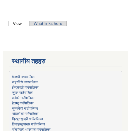
Primary tabs
View
(active tab)
What links here
स्थानीय तहहरु
मेलम्ची नगरपालिका
बाह्रविसे नगरपालिका
जुगल गाउँपालिका
हेलम्बु गाउँपालिका
भोटेकोशी गाउँपालिका
त्रिपुरासुन्दरी गाउँपालिका
लिसङ्खु पाखर गाउँपालिका
पाँचपोखरी थाङपाल गाउँपालिका