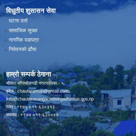
विधुतीय शुसासन सेवा
घटना दर्ता
सामाजिक सुरक्षा
नागरिक वडापत्र
निवेदनको ढाँचा
हाम्रो सम्पर्क ठेगाना
चौतारा साँगाचोकगढी नगरपालिका - ५
इमेल :
chautaramun@gmail.com
,
info@chautarasangachowkgadhimun.gov.np
फोन : +९७७ ०११-६२०३१३
फ्याक्स : +९७७ ०११-६२००४७