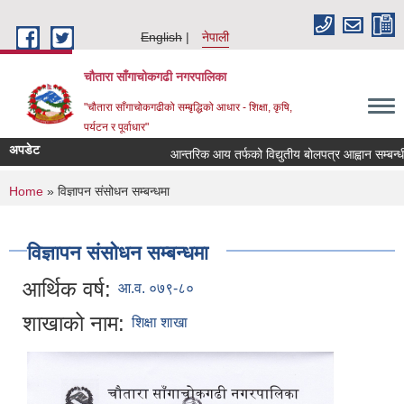
Skip to main content
English
नेपाली
चौतारा साँगाचोकगढी नगरपालिका
"चौतारा साँगाचोकगढीको सम्बृद्धिको आधार - शिक्षा, कृषि,
पर्यटन र पूर्वाधार"
अपडेट
आन्तरिक आय तर्फको विद्युतीय बोलपत्र आह्वान सम्बन्धी सू
You are here
Home
» विज्ञापन संसोधन सम्बन्धमा
विज्ञापन संसोधन सम्बन्धमा
आर्थिक वर्ष:
आ.व. ०७९-८०
शाखाको नाम:
शिक्षा शाखा