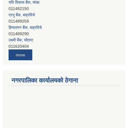
यति विकास बैंक, मांखा
011482150
प्रभु बैंक, बाह्रविसे
011489259
हिमालयन बैंक, बाह्रविसे
011489290
लक्ष्मी बैंक, चाैतारा
011620404
मेगा बैंक, चाैतारा
more
011620413
जनता बैंक, चाैतारा
011620406
देव विकास बैंक, बाह्रविसे
नगरपालिका कार्यालयको ठेगाना
011401005
देव विकास बैंक, जलविरे
011403051
सिभिल बैंक, मेलम्ची
011401055
नेपाल क्रेडिट एण्ड कमर्स बैंक, चाैतारा
011620402
यति विकास बैंक, मांखा