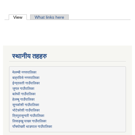
Primary tabs
View
(active tab)
What links here
स्थानीय तहहरु
मेलम्ची नगरपालिका
बाह्रविसे नगरपालिका
जुगल गाउँपालिका
हेलम्बु गाउँपालिका
भोटेकोशी गाउँपालिका
त्रिपुरासुन्दरी गाउँपालिका
लिसङ्खु पाखर गाउँपालिका
पाँचपोखरी थाङपाल गाउँपालिका