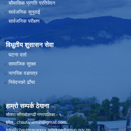
चौमासिक प्रगति प्रतिवेदन
सार्वजनिक सुनुवाई
सार्वजनिक परीक्षण
विधुतीय शुसासन सेवा
घटना दर्ता
सामाजिक सुरक्षा
नागरिक वडापत्र
निवेदनको ढाँचा
हाम्रो सम्पर्क ठेगाना
चौतारा साँगाचोकगढी नगरपालिका - ५
इमेल :
chautaramun@gmail.com
,
info@chautarasangachowkgadhimun.gov.np