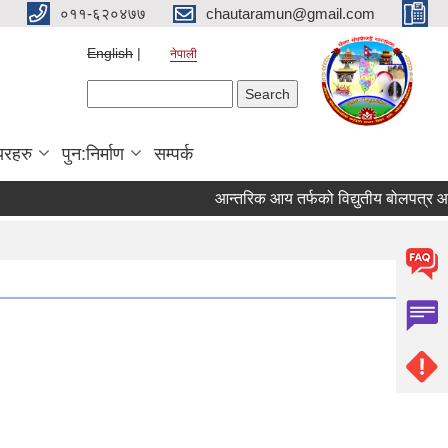
०११-६२०४७७
chautaramun@gmail.com
English
नेपाली
Search form
Search
यरहरु
पुन:निर्माण
सम्पर्क
आन्तरिक आय तर्फको विद्युतीय बोलपत्र आह्वान स