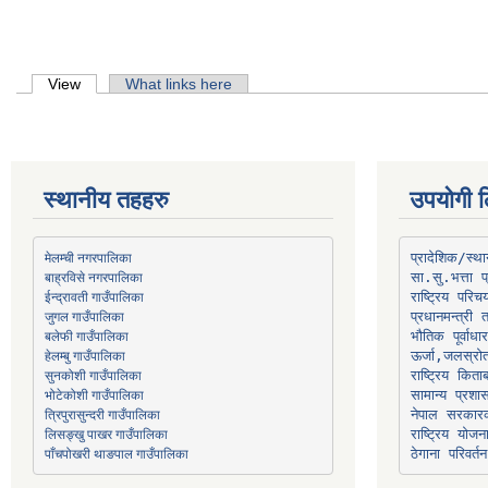
Primary tabs
View
(active tab)
What links here
स्थानीय तहहरु
उपयोगी ल
मेलम्ची नगरपालिका
प्रादेशिक/स्
बाह्रविसे नगरपालिका
जुगल गाउँपालिका
प्रधानमन्त्री 
भौतिक पूर्वाध
हेलम्बु गाउँपालिका
ऊर्जा,जलस्रो
भोटेकोशी गाउँपालिका
सामान्य प्रशा
त्रिपुरासुन्दरी गाउँपालिका
नेपाल सरकारक
लिसङ्खु पाखर गाउँपालिका
राष्ट्रिय योज
पाँचपोखरी थाङपाल गाउँपालिका
ठेगाना परिवर्तन