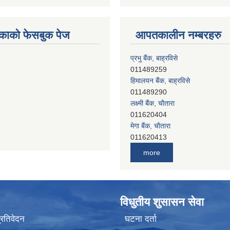
काको फेसबुक पेज
आपतकालीन नम्बरहरु
प्रभु बैंक, बाह्रविसे
011489259
हिमालयन बैंक, बाह्रविसे
011489290
लक्ष्मी बैंक, चाैतारा
011620404
मेगा बैंक, चाैतारा
011620413
जनता बैंक, चाैतारा
more
011620406
देव विकास बैंक, बाह्रविसे
011401005
देव विकास बैंक, जलविरे
विधुतीय शुसासन सेवा
011403051
सिभिल बैंक, मेलम्ची
प्रतिवेदन
घटना दर्ता
011401055