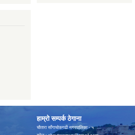
हाम्रो सम्पर्क ठेगाना
चौतारा साँगाचोकगढी नगरपालिका - ५