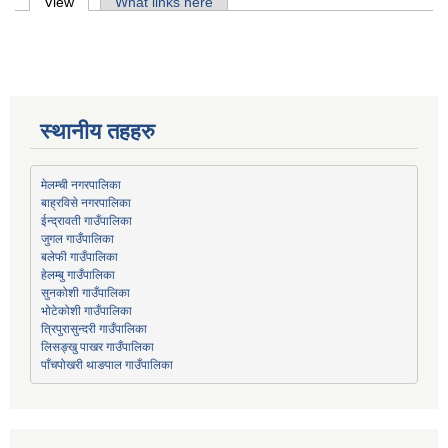
Primary tabs
View
(active tab)
What links here
स्थानीय तहहरु
मेलम्ची नगरपालिका
बाह्रविसे नगरपालिका
जुगल गाउँपालिका
हेलम्बु गाउँपालिका
भोटेकोशी गाउँपालिका
त्रिपुरासुन्दरी गाउँपालिका
लिसङ्खु पाखर गाउँपालिका
पाँचपोखरी थाङपाल गाउँपालिका