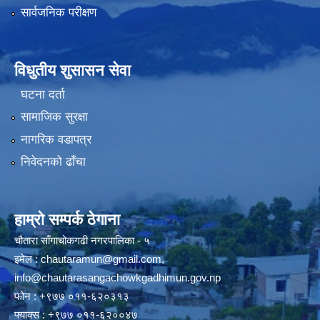
सार्वजनिक परीक्षण
विधुतीय शुसासन सेवा
घटना दर्ता
सामाजिक सुरक्षा
नागरिक वडापत्र
निवेदनको ढाँचा
हाम्रो सम्पर्क ठेगाना
चौतारा साँगाचोकगढी नगरपालिका - ५
इमेल :
chautaramun@gmail.com
,
info@chautarasangachowkgadhimun.gov.np
फोन : +९७७ ०११-६२०३१३
फ्याक्स : +९७७ ०११-६२००४७