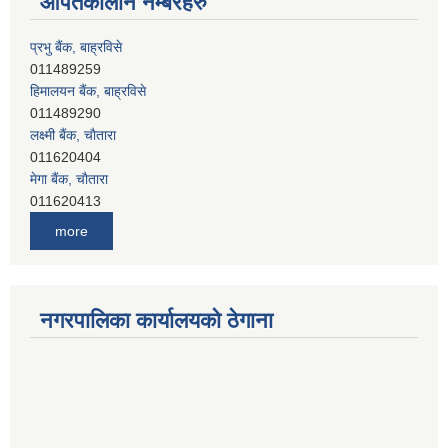
आपतकालीन नम्बरहरु
प्रभु बैंक, बाह्रविसे
011489259
हिमालयन बैंक, बाह्रविसे
011489290
लक्ष्मी बैंक, चाैतारा
011620404
मेगा बैंक, चाैतारा
011620413
जनता बैंक, चाैतारा
011620406
देव विकास बैंक, बाह्रविसे
more
011401005
देव विकास बैंक, जलविरे
011403051
सिभिल बैंक, मेलम्ची
नगरपालिका कार्यालयको ठेगाना
011401055
नेपाल क्रेडिट एण्ड कमर्स बैंक, चाैतारा
011620402
यति विकास बैंक, मांखा
011482150
प्रभु बैंक, बाह्रविसे