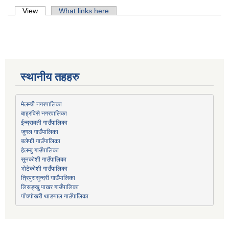
Primary tabs
View
(active tab)
What links here
स्थानीय तहहरु
मेलम्ची नगरपालिका
बाह्रविसे नगरपालिका
जुगल गाउँपालिका
हेलम्बु गाउँपालिका
भोटेकोशी गाउँपालिका
त्रिपुरासुन्दरी गाउँपालिका
लिसङ्खु पाखर गाउँपालिका
पाँचपोखरी थाङपाल गाउँपालिका