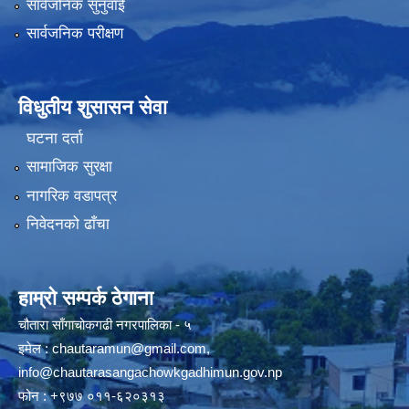
सार्वजनिक सुनुवाई
सार्वजनिक परीक्षण
विधुतीय शुसासन सेवा
घटना दर्ता
सामाजिक सुरक्षा
नागरिक वडापत्र
निवेदनको ढाँचा
हाम्रो सम्पर्क ठेगाना
चौतारा साँगाचोकगढी नगरपालिका - ५
इमेल :
chautaramun@gmail.com
,
info@chautarasangachowkgadhimun.gov.np
फोन : +९७७ ०११-६२०३१३