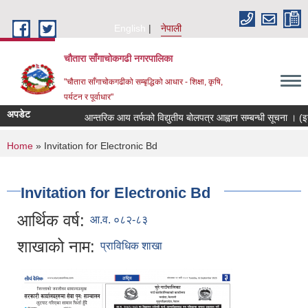
Skip to main content
English
नेपाली
चौतारा साँगाचोकगढी नगरपालिका
"चौतारा साँगाचोकगढीको सम्बृद्धिको आधार - शिक्षा, कृषि,
पर्यटन र पूर्वाधार"
अपडेट
आन्तरिक आय तर्फको विद्युतीय बोलपत्र आह्वान सम्बन्धी सूचना । (इन्द्रा
You are here
Home
» Invitation for Electronic Bd
Invitation for Electronic Bd
आर्थिक वर्ष:
आ.व. ०८२-८३
शाखाको नाम:
प्राविधिक शाखा