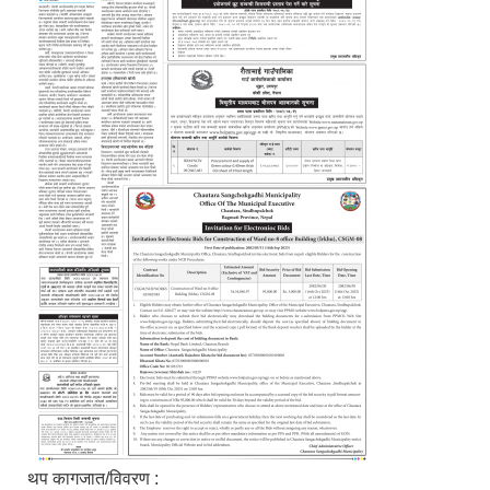
थप कागजात/विवरण :