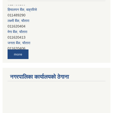
हिमालयन बैंक, बाह्रविसे
011489290
लक्ष्मी बैंक, चाैतारा
011620404
मेगा बैंक, चाैतारा
011620413
जनता बैंक, चाैतारा
011620406
देव विकास बैंक, बाह्रविसे
more
011401005
देव विकास बैंक, जलविरे
011403051
सिभिल बैंक, मेलम्ची
नगरपालिका कार्यालयको ठेगाना
011401055
नेपाल क्रेडिट एण्ड कमर्स बैंक, चाैतारा
011620402
यति विकास बैंक, मांखा
011482150
प्रभु बैंक, बाह्रविसे