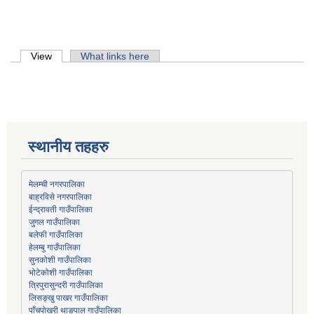
Primary tabs
View
(active tab)
What links here
स्थानीय तहहरु
मेलम्ची नगरपालिका
बाह्रविसे नगरपालिका
जुगल गाउँपालिका
हेलम्बु गाउँपालिका
भोटेकोशी गाउँपालिका
त्रिपुरासुन्दरी गाउँपालिका
लिसङ्खु पाखर गाउँपालिका
पाँचपोखरी थाङपाल गाउँपालिका