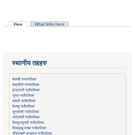
Primary tabs
View
(active tab)
What links here
स्थानीय तहहरु
मेलम्ची नगरपालिका
बाह्रविसे नगरपालिका
जुगल गाउँपालिका
हेलम्बु गाउँपालिका
भोटेकोशी गाउँपालिका
त्रिपुरासुन्दरी गाउँपालिका
लिसङ्खु पाखर गाउँपालिका
पाँचपोखरी थाङपाल गाउँपालिका