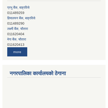
हिमालयन बैंक, बाह्रविसे
011489290
लक्ष्मी बैंक, चाैतारा
011620404
मेगा बैंक, चाैतारा
011620413
जनता बैंक, चाैतारा
011620406
देव विकास बैंक, बाह्रविसे
more
011401005
देव विकास बैंक, जलविरे
011403051
सिभिल बैंक, मेलम्ची
नगरपालिका कार्यालयको ठेगाना
011401055
नेपाल क्रेडिट एण्ड कमर्स बैंक, चाैतारा
011620402
यति विकास बैंक, मांखा
011482150
प्रभु बैंक, बाह्रविसे