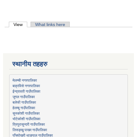
Primary tabs
View
(active tab)
What links here
स्थानीय तहहरु
मेलम्ची नगरपालिका
बाह्रविसे नगरपालिका
जुगल गाउँपालिका
हेलम्बु गाउँपालिका
भोटेकोशी गाउँपालिका
त्रिपुरासुन्दरी गाउँपालिका
लिसङ्खु पाखर गाउँपालिका
पाँचपोखरी थाङपाल गाउँपालिका