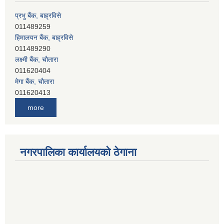
प्रभु बैंक, बाह्रविसे
011489259
हिमालयन बैंक, बाह्रविसे
011489290
लक्ष्मी बैंक, चाैतारा
011620404
मेगा बैंक, चाैतारा
011620413
जनता बैंक, चाैतारा
more
011620406
देव विकास बैंक, बाह्रविसे
011401005
देव विकास बैंक, जलविरे
नगरपालिका कार्यालयको ठेगाना
011403051
सिभिल बैंक, मेलम्ची
011401055
नेपाल क्रेडिट एण्ड कमर्स बैंक, चाैतारा
011620402
यति विकास बैंक, मांखा
011482150