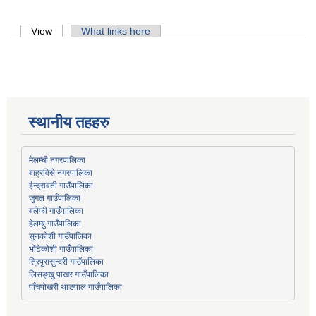
Primary tabs
View
(active tab)
What links here
स्थानीय तहहरु
मेलम्ची नगरपालिका
बाह्रविसे नगरपालिका
जुगल गाउँपालिका
हेलम्बु गाउँपालिका
भोटेकोशी गाउँपालिका
त्रिपुरासुन्दरी गाउँपालिका
लिसङ्खु पाखर गाउँपालिका
पाँचपोखरी थाङपाल गाउँपालिका