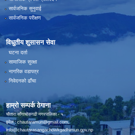
सार्वजनिक सुनुवाई
सार्वजनिक परीक्षण
विधुतीय शुसासन सेवा
घटना दर्ता
सामाजिक सुरक्षा
नागरिक वडापत्र
निवेदनको ढाँचा
हाम्रो सम्पर्क ठेगाना
चौतारा साँगाचोकगढी नगरपालिका - ५
इमेल :
chautaramun@gmail.com
,
info@chautarasangachowkgadhimun.gov.np