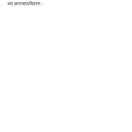
थप कागजात/विवरण :