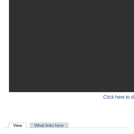
Click here to 
Primary tabs
View
(active tab)
What links here