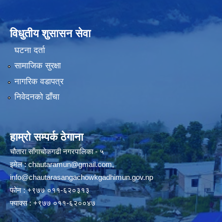
विधुतीय शुसासन सेवा
घटना दर्ता
सामाजिक सुरक्षा
नागरिक वडापत्र
निवेदनको ढाँचा
हाम्रो सम्पर्क ठेगाना
चौतारा साँगाचोकगढी नगरपालिका - ५
इमेल :
chautaramun@gmail.com
,
info@chautarasangachowkgadhimun.gov.np
फोन : +९७७ ०११-६२०३१३
फ्याक्स : +९७७ ०११-६२००४७