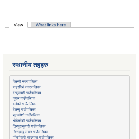
Primary tabs
View
(active tab)
What links here
स्थानीय तहहरु
मेलम्ची नगरपालिका
बाह्रविसे नगरपालिका
जुगल गाउँपालिका
हेलम्बु गाउँपालिका
भोटेकोशी गाउँपालिका
त्रिपुरासुन्दरी गाउँपालिका
लिसङ्खु पाखर गाउँपालिका
पाँचपोखरी थाङपाल गाउँपालिका