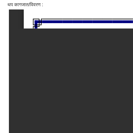
थप कागजात/विवरण :