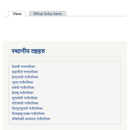
Primary tabs
View
(active tab)
What links here
स्थानीय तहहरु
मेलम्ची नगरपालिका
बाह्रविसे नगरपालिका
जुगल गाउँपालिका
हेलम्बु गाउँपालिका
भोटेकोशी गाउँपालिका
त्रिपुरासुन्दरी गाउँपालिका
लिसङ्खु पाखर गाउँपालिका
पाँचपोखरी थाङपाल गाउँपालिका