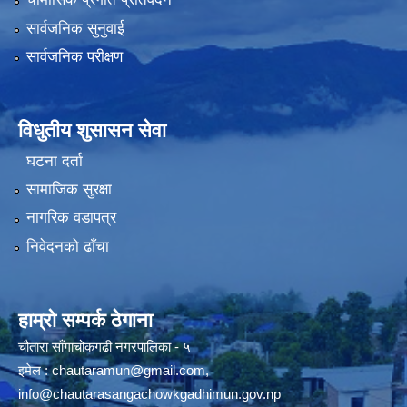
चौमासिक प्रगति प्रतिवेदन
सार्वजनिक सुनुवाई
सार्वजनिक परीक्षण
विधुतीय शुसासन सेवा
घटना दर्ता
सामाजिक सुरक्षा
नागरिक वडापत्र
निवेदनको ढाँचा
हाम्रो सम्पर्क ठेगाना
चौतारा साँगाचोकगढी नगरपालिका - ५
इमेल :
chautaramun@gmail.com
,
info@chautarasangachowkgadhimun.gov.np